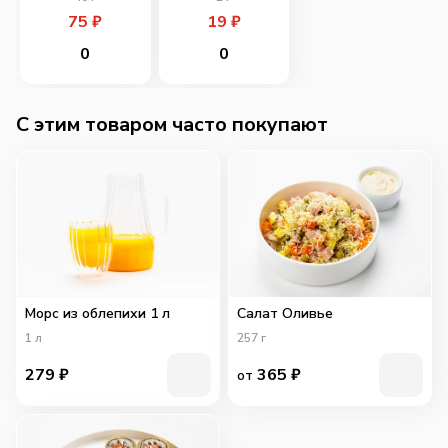
75
₽
19
₽
0
0
C этим товаром часто покупают
Морс из облепихи 1 л
Салат Оливье
1
л
257
г
279
₽
365
₽
от