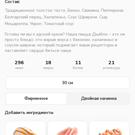
Состав:
Традиционное толстое тесто,
Бекон,
Свинина,
Пепперони,
Болгарский перец,
Халапеньо,
Соус Шрираче,
Сыр
Моцарелла,
Укроп,
Томатный соус
Готовы ли вы к адской кухне? Наша пицца Дьябло – это не
просто блюдо, это взрыв вкуса с беконом, халапеньо и
соусом ширачи, который поджигает ваши рецепторы и
заставляет сердце биться чаще.
296
18
11
21
ккал
жиры
белки
углеводы
30 см
Фирменное
Двойная начинка
Добавить ингредиенты