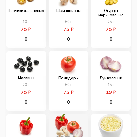
Перчики халапенью
Шампиньоны
Огурцы
маринованые
10
г
60
г
25
г
75
₽
75
₽
75
₽
0
0
0
Маслины
Помидоры
Лук красный
20
г
60
г
15
г
75
₽
75
₽
19
₽
0
0
0