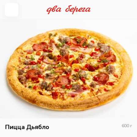
Пицца Дьябло
600
г