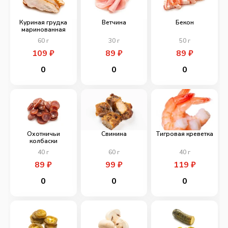
Куриная грудка
Ветчина
Бекон
маринованная
60
г
30
г
50
г
109
₽
89
₽
89
₽
0
0
0
Охотничьи
Свинина
Тигровая креветка
колбаски
40
г
60
г
40
г
89
₽
99
₽
119
₽
0
0
0