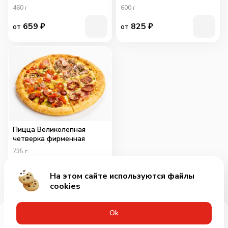
460
г
600
г
659
₽
825
₽
от
от
Пицца Великолепная
четверка фирменная
735
г
715
₽
от
На этом сайте используются файлы
cookies
Оk