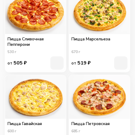
Пицца Сливочная
Пицца Марсельеза
Пепперони
530
г
670
г
505
₽
519
₽
от
от
Пицца Гавайская
Пицца Петровская
600
г
685
г