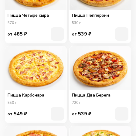
Пицца Четыре сыра
Пицца Пепперони
570
г
530
г
485
₽
539
₽
от
от
Пицца Карбонара
Пицца Два Берега
550
г
720
г
549
₽
539
₽
от
от