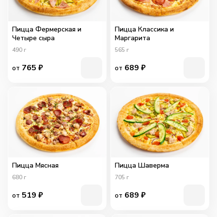
Пицца Фермерская и
Пицца Классика и
Четыре сыра
Маргарита
490
г
565
г
765
₽
689
₽
от
от
Пицца Мясная
Пицца Шаверма
680
г
705
г
519
₽
689
₽
от
от