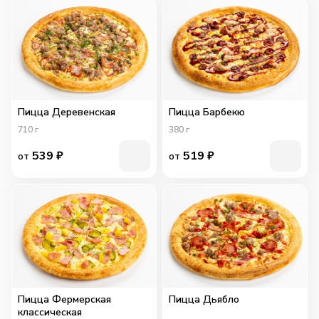
Пицца Деревенская
Пицца Барбекю
710
г
380
г
539
₽
519
₽
от
от
Пицца Фермерская
Пицца Дьябло
классическая