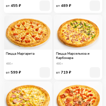
455
₽
489
₽
от
от
Пицца Маргарита
Пицца Марсельеза и
Карбонара
480
г
480
г
599
₽
719
₽
от
от