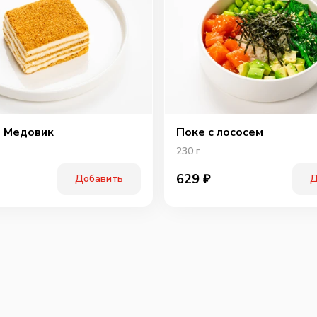
Охотн
 Медовик
Поке с лососем
230
г
629
₽
Добавить
Д
Перчи