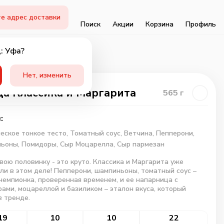
е адрес доставки
Поиск
Акции
Корзина
Профиль
: Уфа?
Нет, изменить
а Классика и Маргарита
565
г
:
еское тонкое тесто,
Томатный соус,
Ветчина,
Пепперони,
ьоны,
Помидоры,
Сыр Моцарелла,
Сыр пармезан
вою половинку - это круто. Классика и Маргарита уже
ли в этом деле! Пепперони, шампиньоны, томатный соус –
чемпионка, проверенная временем, и ее напарница с
ами, моцареллой и базиликом – эталон вкуса, который
в тренде.
19
10
10
22