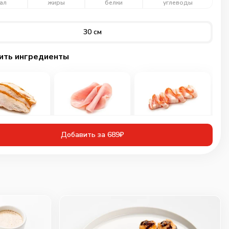
ал
жиры
белки
углеводы
30 см
ить ингредиенты
иная грудка
Ветчина
Бекон
инованная
Добавить за 689₽
60
г
30
г
50
г
109
₽
89
₽
89
₽
0
0
0