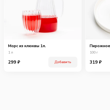
Морс из клюквы 1л.
Пирожное
1
л
100
г
299
₽
319
₽
Добавить