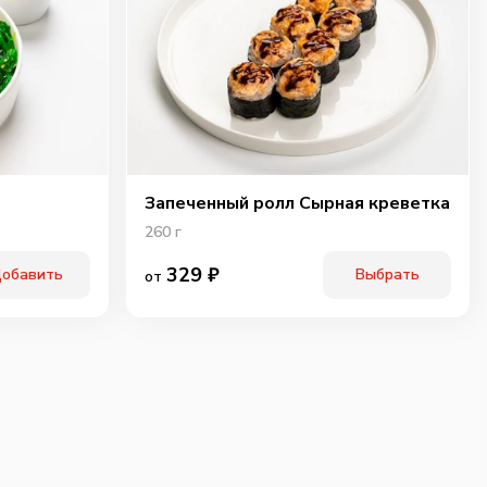
ичьи колбаски
Свинина
Тигровая креветка
40
г
60
г
40
г
89
₽
99
₽
119
₽
0
0
0
Запеченный ролл Сырная креветка
260
г
329
₽
обавить
Выбрать
от
ки халапенью
Шампиньоны
Огурцы
маринованые
10
г
60
г
25
г
75
₽
75
₽
75
₽
0
0
0