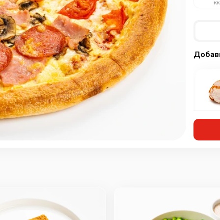
кк
Добав
Кур
мар