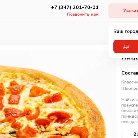
+7 (347) 201-70-01
Укажит
Позвонить нам
Ваш город
Да
Пицц
Состав
Классич
Шампин
Найти с
преуспе
вечная 
помидор
всегда 
2