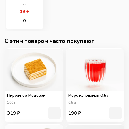
2
г
19
₽
0
C этим товаром часто покупают
Пирожное Медовик
Морс из клюквы 0,5 л
100
г
0.5
л
319
₽
190
₽