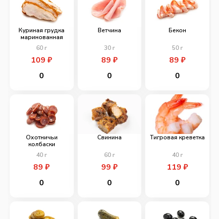
Куриная грудка
Ветчина
Бекон
маринованная
60
г
30
г
50
г
109
₽
89
₽
89
₽
0
0
0
Охотничьи
Свинина
Тигровая креветка
колбаски
40
г
60
г
40
г
89
₽
99
₽
119
₽
0
0
0