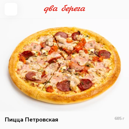
Пицца Петровская
685
г