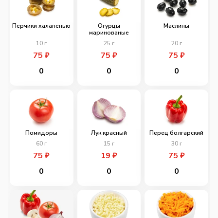
Перчики халапенью
Огурцы
Маслины
маринованые
10
г
25
г
20
г
75
₽
75
₽
75
₽
0
0
0
Помидоры
Лук красный
Перец болгарский
60
г
15
г
30
г
75
₽
19
₽
75
₽
0
0
0