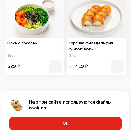
Поке с лососем
Горячая филадельфия
классическая
230
г
240
г
629
₽
419
₽
от
На этом сайте используются файлы
Добавить за 739₽
cookies
Оk