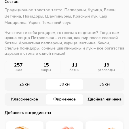
Состав:
Традиционное толстое тесто,
Пепперони,
Курица,
Бекон,
Ветчина,
Помидоры,
Шампиньоны,
Красный лук,
Сыр
Моцарелла,
Укроп,
Томатный соус
Чувствуете себя рыцарем, готовым к подвигам? Тогда вам
нужна пицца Петровская – сытная, как пир после славной
битвы. Ароматная пепперони, курица, ветчина, бекон,
спелые помидоры, сочные шампиньоны и лук – все богатства
царского стола в одной пицце!
257
15
11
19
ккал
жиры
белки
углеводы
25 см
30 см
35 см
Классическое
Фирменное
Двойная начинка
Добавить ингредиенты