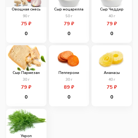
Овощная смесь
Сыр моцарелла
Сыр Чеддер
90
г
50
г
40
г
75
₽
79
₽
79
₽
0
0
0
Сыр Пармезан
Пепперони
Ананасы
30
г
30
г
40
г
79
₽
89
₽
75
₽
0
0
0
Укроп