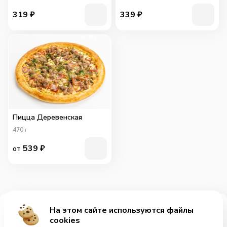
319
₽
339
₽
Пицца Деревенская
470
г
539
₽
от
На этом сайте используются файлы
Добавить за 555₽
cookies