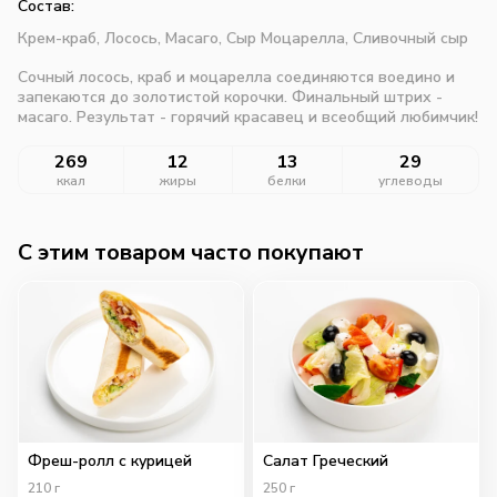
Состав:
Крем-краб,
Лосось,
Масаго,
Сыр Моцарелла,
Сливочный сыр
Сочный лосось, краб и моцарелла соединяются воедино и
запекаются до золотистой корочки. Финальный штрих -
масаго. Результат - горячий красавец и всеобщий любимчик!
269
12
13
29
ккал
жиры
белки
углеводы
C этим товаром часто покупают
Фреш-ролл с курицей
Салат Греческий
210
г
250
г