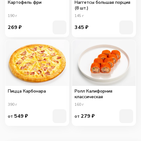
Картофель фри
Наггетсы большая порция
(8 шт.)
190
г
145
г
269
₽
345
₽
Пицца Карбонара
Ролл Калифорния
классическая
390
г
160
г
549
₽
279
₽
от
от