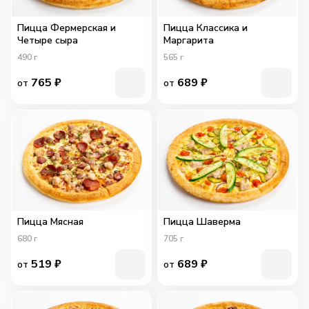
Пицца Фермерская и
Пицца Классика и
Четыре сыра
Маргарита
490
г
565
г
765
₽
689
₽
от
от
Пицца Мясная
Пицца Шаверма
680
г
705
г
519
₽
689
₽
от
от