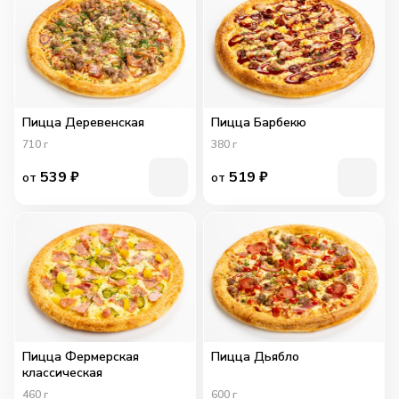
Пицца Деревенская
Пицца Барбекю
710
г
380
г
539
₽
519
₽
от
от
Пицца Фермерская
Пицца Дьябло
классическая
460
г
600
г