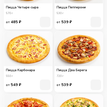
Пицца Четыре сыра
Пицца Пепперони
570
г
530
г
485
₽
539
₽
от
от
Пицца Карбонара
Пицца Два Берега
550
г
720
г
549
₽
539
₽
от
от