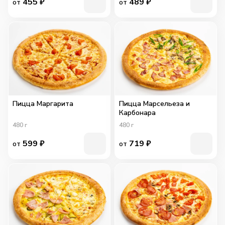
455
₽
489
₽
от
от
Пицца Маргарита
Пицца Марсельеза и
Карбонара
480
г
480
г
599
₽
719
₽
от
от