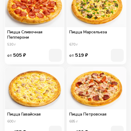
Пицца Сливочная
Пицца Марсельеза
Пепперони
530
г
670
г
505
₽
519
₽
от
от
Пицца Гавайская
Пицца Петровская
600
г
685
г