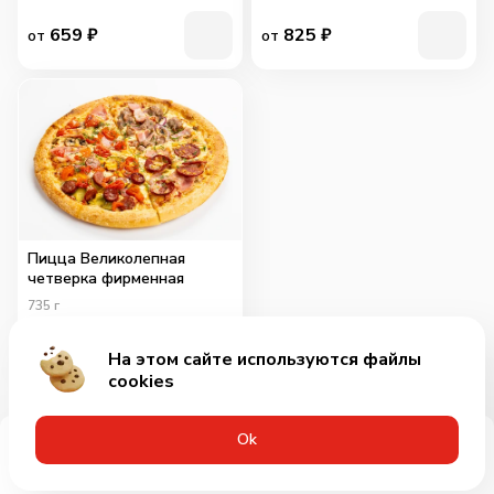
659
₽
825
₽
от
от
Пицца Великолепная
четверка фирменная
735
г
715
₽
от
На этом сайте используются файлы
cookies
Оk
Меню
Акции
Профиль
Корзина