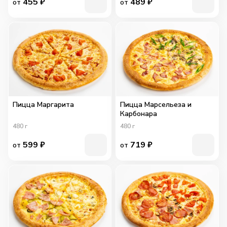
455
₽
489
₽
от
от
Пицца Маргарита
Пицца Марсельеза и
Карбонара
480
г
480
г
599
₽
719
₽
от
от