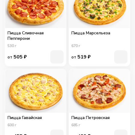
Пицца Сливочная
Пицца Марсельеза
Пепперони
530
г
670
г
505
₽
519
₽
от
от
Пицца Гавайская
Пицца Петровская
600
г
685
г