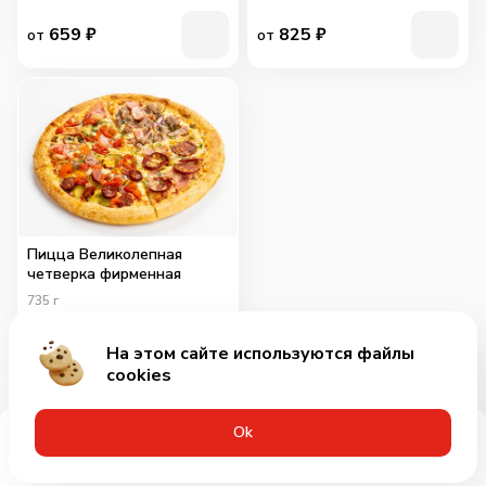
659
₽
825
₽
от
от
Пицца Великолепная
четверка фирменная
735
г
715
₽
от
На этом сайте используются файлы
cookies
Оk
Меню
Акции
Профиль
Корзина