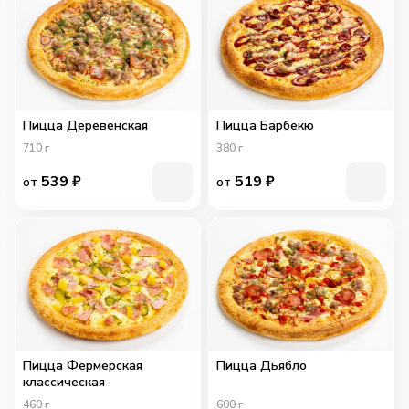
Пицца Деревенская
Пицца Барбекю
710
г
380
г
539
₽
519
₽
от
от
Пицца Фермерская
Пицца Дьябло
классическая
460
г
600
г