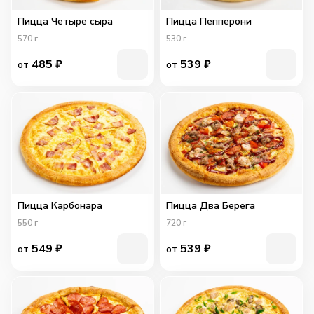
Пицца Четыре сыра
Пицца Пепперони
570
г
530
г
485
₽
539
₽
от
от
Пицца Карбонара
Пицца Два Берега
550
г
720
г
549
₽
539
₽
от
от