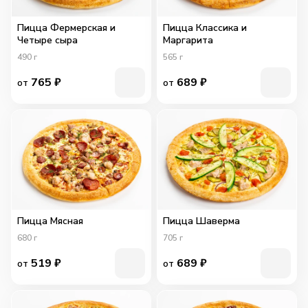
Пицца Фермерская и
Пицца Классика и
Четыре сыра
Маргарита
490
г
565
г
765
₽
689
₽
от
от
Пицца Мясная
Пицца Шаверма
680
г
705
г
519
₽
689
₽
от
от