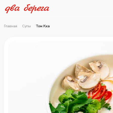
Главная
Супы
Том Кха