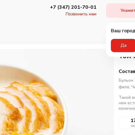
+7 (347) 201-70-01
Укажит
Позвонить нам
Ваш город
Да
Том 
Состав
Бульон 
филе,
Ч
Такой в
нем ест
конечно
1
кк