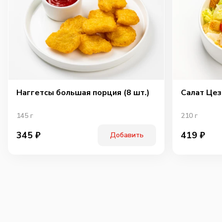
Наггетсы большая порция (8 шт.)
Салат Цез
145
г
210
г
345
₽
419
₽
Добавить