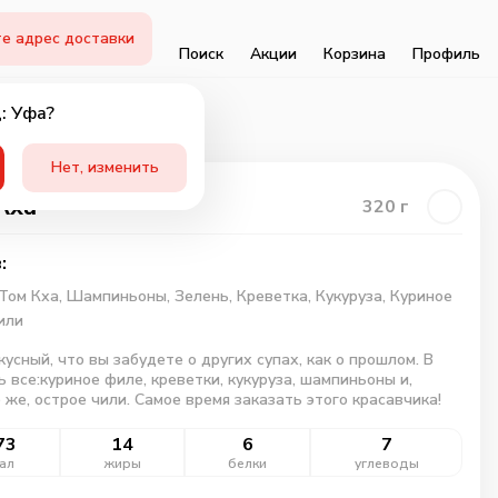
е адрес доставки
Поиск
Акции
Корзина
Профиль
: Уфа?
Нет, изменить
Кха
320
г
:
Том Кха,
Шампиньоны,
Зелень,
Креветка,
Кукуруза,
Куриное
или
кусный, что вы забудете о других супах, как о прошлом. В
ь все:куриное филе, креветки, кукуруза, шампиньоны и,
 же, острое чили. Самое время заказать этого красавчика!
73
14
6
7
ал
жиры
белки
углеводы