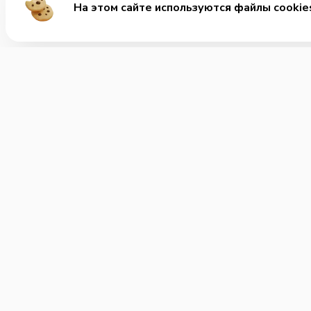
На этом сайте используются файлы cookie
Ме
Хит
Ролл
+7 (347) 201-70-01
Позвонить нам
Заку
Супы
Часы работы:
Круглосуточно
Детс