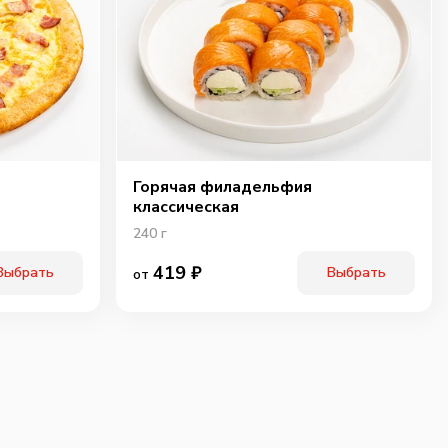
Горячая филадельфия
классическая
240
г
419
₽
Выбрать
Выбрать
от