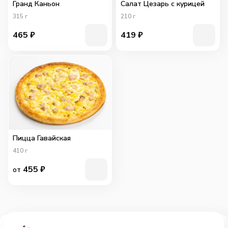
Гранд Каньон
Салат Цезарь с курицей
315
г
210
г
465
₽
419
₽
Пицца Гавайская
410
г
455
₽
от