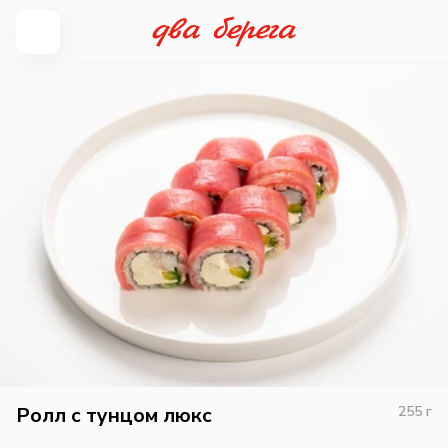
Ролл с тунцом люкс
255
г