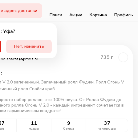
е адрес доставки
Поиск
Акции
Корзина
Профиль
: Уфа?
Нет, изменить
 в квадрате
735
г
:
л V 2.0 запеченный,
Запеченный ролл Фуджи,
Ролл Огонь V
еченный ролл Спайси краб
просто набор роллов, это 100% вкуса. От Ролла Фуджи до
ного ролла Огонь V 2.0 - каждый ингредиент сочетается в
ом гармоническом квадрате!
87
11
9
37
ал
жиры
белки
углеводы