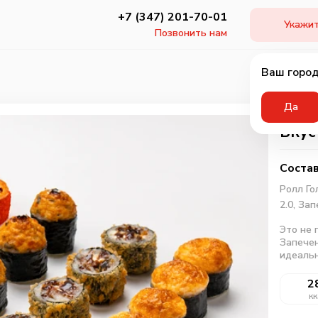
+7 (347) 201-70-01
Укажит
Позвонить нам
Ваш город
Да
Вкус
Состав
Ролл Го
2.0,
Зап
Это не 
Запечен
идеальн
2
кк