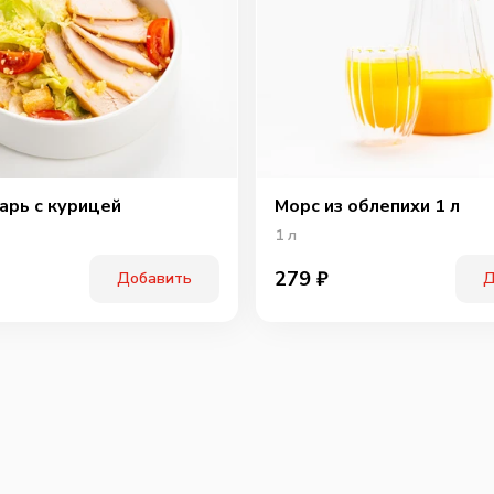
арь с курицей
Морс из облепихи 1 л
1
л
279
₽
Добавить
Д