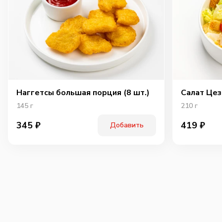
Наггетсы большая порция (8 шт.)
Салат Цез
145
г
210
г
345
₽
419
₽
Добавить