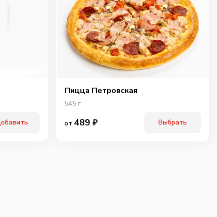
Пицца Петровская
545
г
489
₽
обавить
Выбрать
от