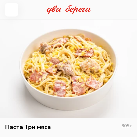
Паста Три мяса
305
г