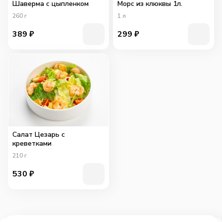
Шаверма с цыпленком
Морс из клюквы 1л.
260
г
1
л
389
₽
299
₽
Салат Цезарь с
креветками
210
г
530
₽