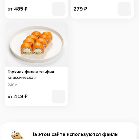
485
₽
279
₽
от
Горячая филадельфия
классическая
240
г
419
₽
от
На этом сайте используются файлы
Добавить за 345₽