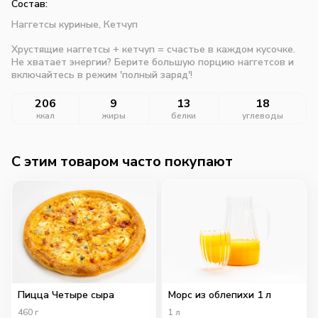
Состав:
Наггетсы куриные,
Кетчуп
Хрустящие наггетсы + кетчуп = счастье в каждом кусочке.
Не хватает энергии? Берите большую порцию наггетсов и
включайтесь в режим 'полный заряд'!
206
9
13
18
ккал
жиры
белки
углеводы
C этим товаром часто покупают
Пицца Четыре сыра
Морс из облепихи 1 л
460
г
1
л