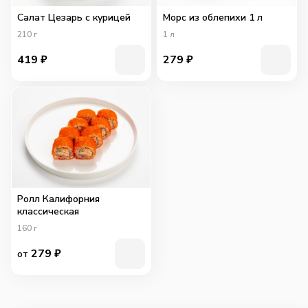
Салат Цезарь с курицей
Морс из облепихи 1 л
210
г
1
л
419
₽
279
₽
Ролл Калифорния
классическая
160
г
279
₽
от