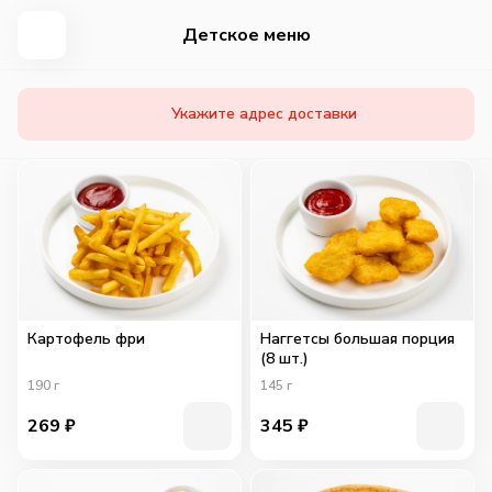
Детское меню
Укажите адрес доставки
Картофель фри
Наггетсы большая порция
(8 шт.)
190
г
145
г
269
₽
345
₽