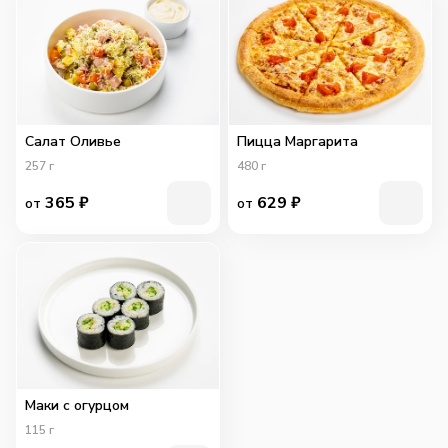
Салат Оливье
Пицца Маргарита
257
г
480
г
365
₽
629
₽
от
от
Маки с огурцом
115
г