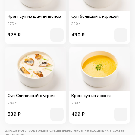
Крем-суп из шампиньонов
Суп большой с курицей
275
г
320
г
375
₽
430
₽
Суп Сливочный с угрем
Крем-суп из лосося
280
г
280
г
539
₽
499
₽
Блюда могут содержать следы аллергенов, не входящих в состав
продуктов.