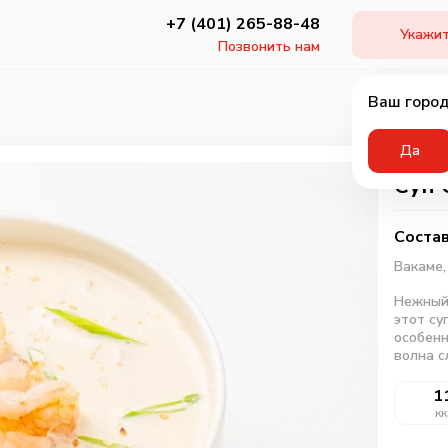
+7 (401) 265-88-48
Укажит
Позвонить нам
Ваш город
Да
Суп 
Состав
Вакаме
Нежный,
этот су
особенн
волна с
1
кк