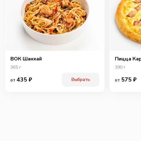
ВОК Шанхай
Пицца Ка
365
г
390
г
435
₽
575
₽
Выбрать
от
от