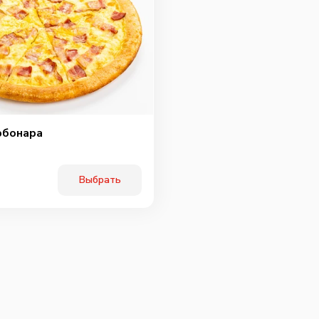
рбонара
Выбрать