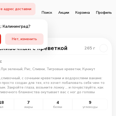
е адрес доставки
Поиск
Акции
Корзина
Профиль
: Калининград?
Нет, изменить
Сливочный с креветкой
265
г
:
,
Лук зеленый,
Рис,
Сливки,
Тигровые креветки,
Кунжут
сливочный, с сочными креветками и водорослями вакаме:
п просто создан для тех, кто хочет побаловать себя чем-то
ым. Закройте глаза, возьмите ложку ... и почувствуйте, как
ливочного блаженства окутывает вас с ног до головы
18
7
4
9
ал
жиры
белки
углеводы