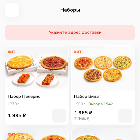
Наборы
Укажите адрес доставки
Набор Палермо
Набор Виват
1270
г
1950
г
Выгода 194₽!
1 965
₽
1 995
₽
2 159 ₽