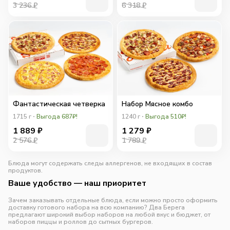
3 236 ₽
6 318 ₽
Фантастическая четверка
Набор Мясное комбо
1715
г
Выгода 687₽!
1240
г
Выгода 510₽!
1 889
₽
1 279
₽
2 576 ₽
1 789 ₽
Блюда могут содержать следы аллергенов, не входящих в состав
продуктов.
Ваше удобство — наш приоритет
Зачем заказывать отдельные блюда, если можно просто оформить
доставку готового набора на всю компанию? Два Берега
предлагают широкий выбор наборов на любой вкус и бюджет, от
наборов пиццы и роллов до сытных бургеров.