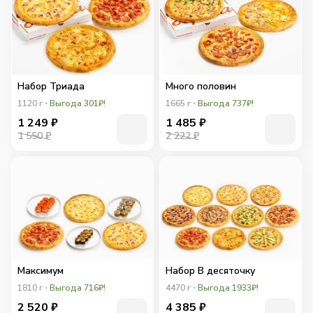
Набор Триада
Много половин
1120
г
Выгода 301₽!
1665
г
Выгода 737₽!
1 249
₽
1 485
₽
1 550 ₽
2 222 ₽
Максимум
Набор В десяточку
1810
г
Выгода 716₽!
4470
г
Выгода 1933₽!
2 520
₽
4 385
₽