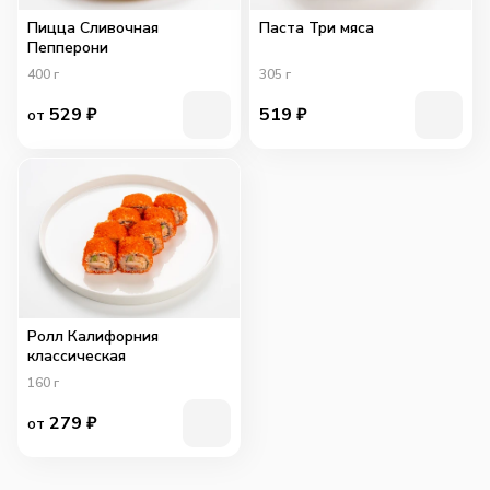
Пицца Сливочная
Паста Три мяса
Пепперони
400
г
305
г
529
₽
519
₽
от
Ролл Калифорния
классическая
160
г
279
₽
от