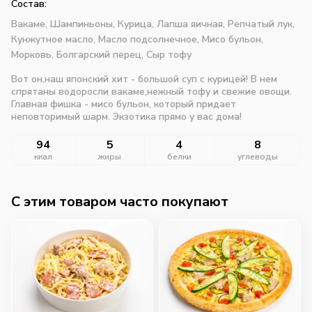
Состав:
Вакаме,
Шампиньоны,
Курица,
Лапша яичная,
Репчатый лук,
Кунжутное масло,
Масло подсолнечное,
Мисо бульон,
Морковь,
Болгарский перец,
Сыр тофу
Вот он,наш японский хит - большой суп с курицей! В нем
спрятаны водоросли вакаме,нежный тофу и свежие овощи.
Главная фишка - мисо бульон, который придает
неповторимый шарм. Экзотика прямо у вас дома!
94
5
4
8
ккал
жиры
белки
углеводы
C этим товаром часто покупают