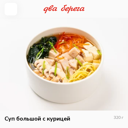
Суп большой с курицей
320
г