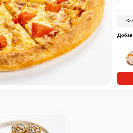
Кл
Добав
Кур
мар