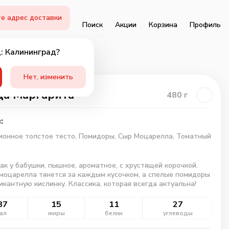
е адрес доставки
Поиск
Акции
Корзина
Профиль
: Калининград?
Нет, изменить
а Маргарита
480
г
:
онное толстое тесто,
Помидоры,
Сыр Моцарелла,
Томатный
как у бабушки, пышное, ароматное, с хрустящей корочкой.
моцарелла тянется за каждым кусочком, а спелые помидоры
икантную кислинку. Классика, которая всегда актуальна!
87
15
11
27
ал
жиры
белки
углеводы