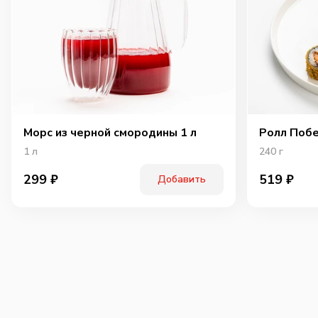
Морс из черной смородины 1 л
Ролл Побе
1
л
240
г
299
₽
519
₽
Добавить