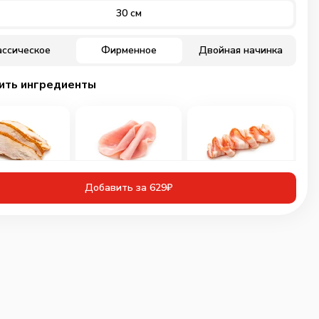
30 см
ассическое
Фирменное
Двойная начинка
ить ингредиенты
иная грудка
Ветчина
Бекон
Добавить за 629₽
инованная
60
г
30
г
50
г
109
₽
89
₽
89
₽
0
0
0