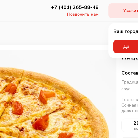
+7 (401) 265-88-48
Укажит
Позвонить нам
Ваш город
Да
Пицц
Состав
Традици
соус
Тесто, 
Сочная 
дарят п
2
кк