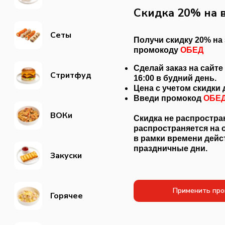
Cкидка 20% на в
Сеты
Получи скидку 20% на 
промокоду
ОБЕД
Сделай заказ на сайт
Стритфуд
16:00 в будний день.
Цена с учетом скидки
Введи промокод
ОБЕ
ВОКи
Скидка не распростра
распространяется на 
в рамки времени дейс
праздничные дни.
Закуски
Применить про
Горячее