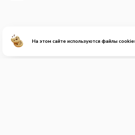
На этом сайте используются файлы cookie
Ме
Хит
Ролл
+7 (401) 265-88-48
Позвонить нам
Заку
Супы
Часы работы:
Круглосуточно