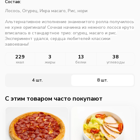
Состав:
Лосось,
Огурец,
Икра масаго,
Рис,
нори
Альтернативное исполнение знаменитого ролла получилось
не хуже оригинала! Сочная начинка из нежного лосося круто
вписалась в стандартное трио: огурец, масаго и рис.
Эксперимент удался, сердца любителей классики
завоеваны!
229
3
13
38
ккал
жиры
белки
углеводы
4 шт.
8 шт.
C этим товаром часто покупают