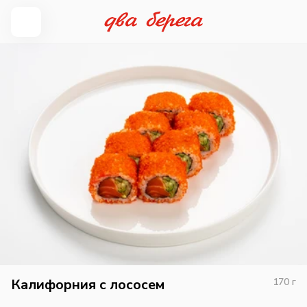
Калифорния с лососем
170
г