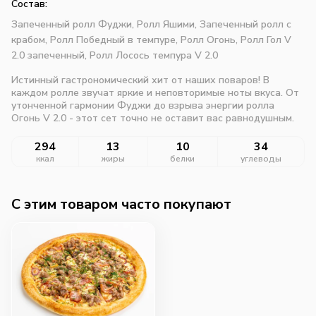
Состав:
Запеченный ролл Фуджи,
Ролл Яшими,
Запеченный ролл с
крабом,
Ролл Победный в темпуре,
Ролл Огонь,
Ролл Гол V
2.0 запеченный,
Ролл Лосось темпура V 2.0
Истинный гастрономический хит от наших поваров! В
каждом ролле звучат яркие и неповторимые ноты вкуса. От
утонченной гармонии Фуджи до взрыва энергии ролла
Огонь V 2.0 - этот сет точно не оставит вас равнодушным.
294
13
10
34
ккал
жиры
белки
углеводы
C этим товаром часто покупают