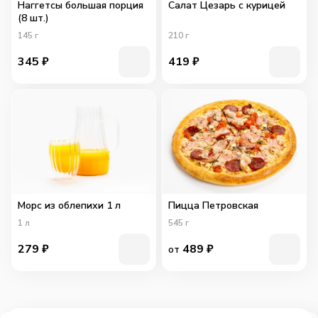
Наггетсы большая порция
Салат Цезарь с курицей
(8 шт.)
145
г
210
г
345
₽
419
₽
Морс из облепихи 1 л
Пицца Петровская
1
л
545
г
279
₽
489
₽
от