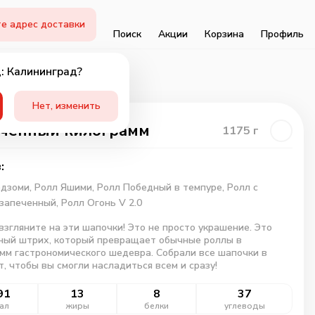
е адрес доставки
Поиск
Акции
Корзина
Профиль
: Калининград?
Нет, изменить
ченный килограмм
1175
г
:
одзоми,
Ролл Яшими,
Ролл Победный в темпуре,
Ролл с
 запеченный,
Ролл Огонь V 2.0
взгляните на эти шапочки! Это не просто украшение. Это
ный штрих, который превращает обычные роллы в
мм гастрономического шедевра. Собрали все шапочки в
т, чтобы вы смогли насладиться всем и сразу!
91
13
8
37
ал
жиры
белки
углеводы