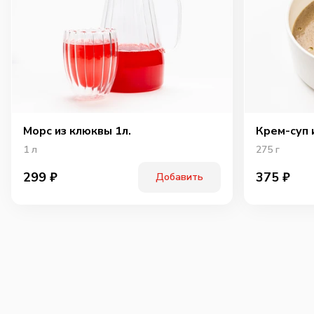
Морс из клюквы 1л.
Крем-суп 
1
л
275
г
299
₽
375
₽
Добавить