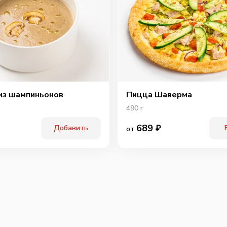
из шампиньонов
Пицца Шаверма
490
г
689
₽
Добавить
от