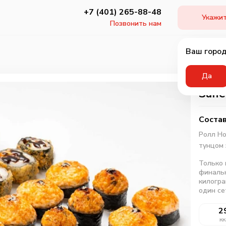
+7 (401) 265-88-48
Укажит
Позвонить нам
Ваш город
Да
Запе
Состав
Ролл Н
тунцом
Только 
финаль
килогра
один се
2
кк