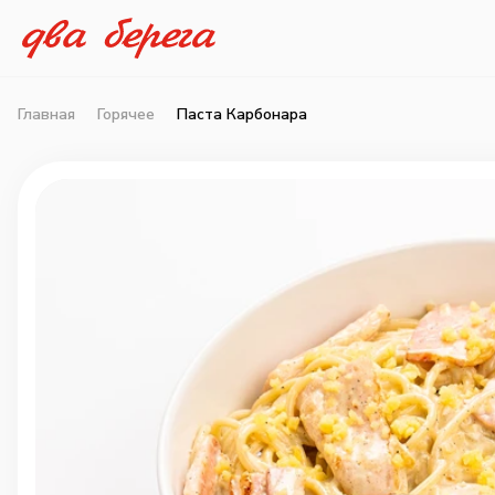
Главная
Горячее
Паста Карбонара