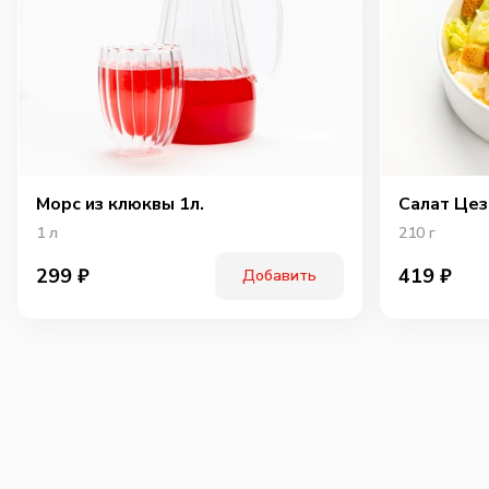
Морс из клюквы 1л.
Салат Цез
1
л
210
г
299
₽
419
₽
Добавить