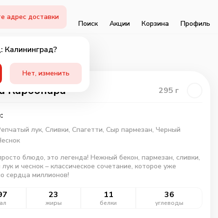
е адрес доставки
Поиск
Акции
Корзина
Профиль
: Калининград?
Нет, изменить
а Карбонара
295
г
:
Репчатый лук,
Сливки,
Спагетти,
Сыр пармезан,
Черный
Чеснок
просто блюдо, это легенда! Нежный бекон, пармезан, сливки,
 лук и чеснок – классическое сочетание, которое уже
ло сердца миллионов!
97
23
11
36
ал
жиры
белки
углеводы