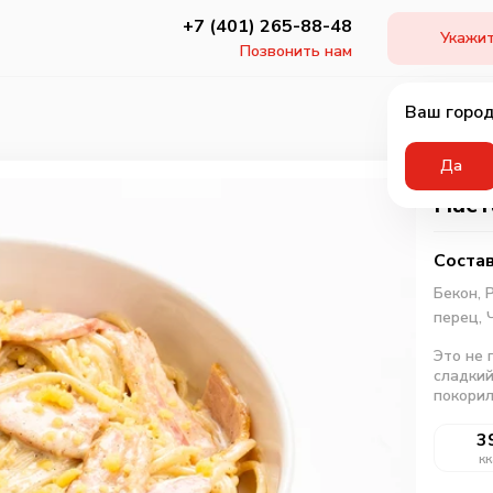
+7 (401) 265-88-48
Укажит
Позвонить нам
Ваш город
Да
Паст
Состав
Бекон,
перец,
Это не 
сладкий
покори
3
кк