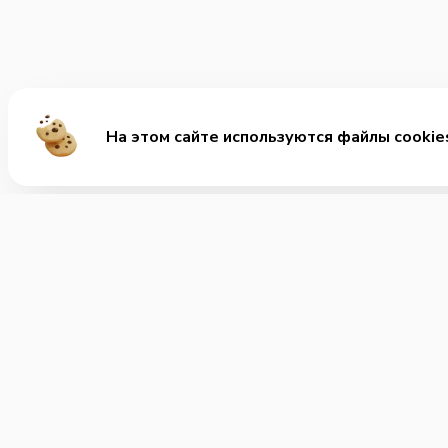
На этом сайте используются файлы cookie
Ме
Хит
Ролл
+7 (401) 265-88-48
Позвонить нам
Заку
Супы
Часы работы:
Круглосуточно