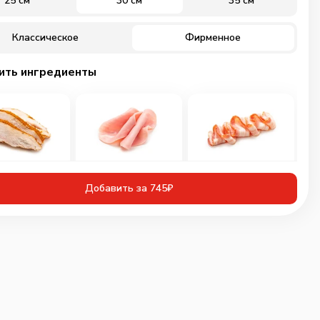
25 см
30 см
35 см
Классическое
Фирменное
ить ингредиенты
иная грудка
Ветчина
Бекон
инованная
Добавить за 745₽
60
г
30
г
50
г
109
₽
89
₽
89
₽
0
0
0