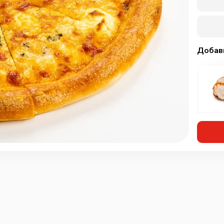
Добав
Кур
мар