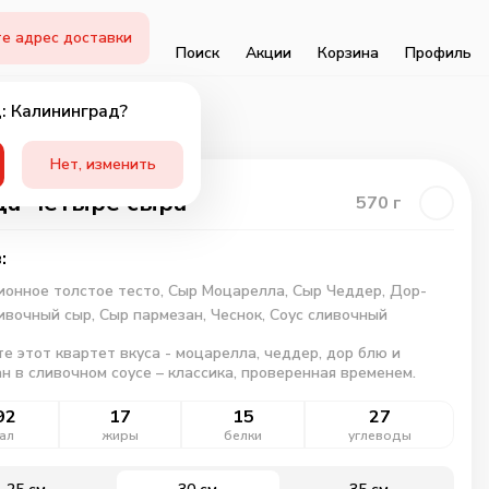
е адрес доставки
Поиск
Акции
Корзина
Профиль
: Калининград?
Нет, изменить
а Четыре сыра
570
г
:
онное толстое тесто,
Сыр Моцарелла,
Сыр Чеддер,
Дор-
ивочный сыр,
Сыр пармезан,
Чеснок,
Соус сливочный
е этот квартет вкуса - моцарелла, чеддер, дор блю и
н в сливочном соусе – классика, проверенная временем.
92
17
15
27
ал
жиры
белки
углеводы