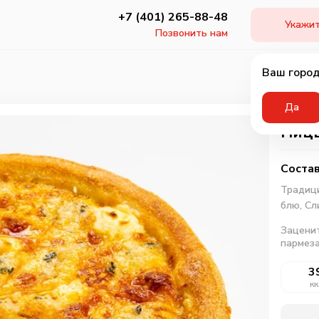
+7 (401) 265-88-48
Укажит
Позвонить нам
Ваш город
Да
Пицц
Состав
Традици
блю,
Сл
Заценит
пармеза
3
кк