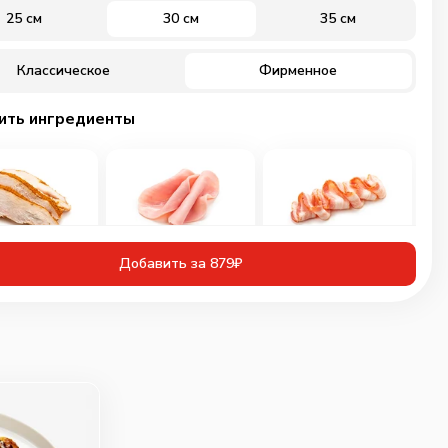
25 см
30 см
35 см
Классическое
Фирменное
ить ингредиенты
иная грудка
Ветчина
Бекон
Добавить за 879₽
инованная
60
г
30
г
50
г
109
₽
89
₽
89
₽
0
0
0