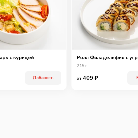
Охотн
арь с курицей
Ролл Филадельфия с уг
215
г
409
₽
Добавить
от
Перчи