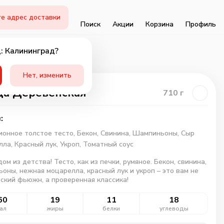
е адрес доставки
Поиск
Акции
Корзина
Профиль
: Калининград?
Нет, изменить
а Деревенская
710
г
:
онное толстое тесто,
Бекон,
Свинина,
Шампиньоны,
Сыр
лла,
Красный лук,
Укроп,
Томатный соус
дом из детства! Тесто, как из печки, румяное. Бекон, свинина,
оны, нежная моцарелла, красный лук и укроп – это вам не
ский фьюжн, а проверенная классика!
60
19
11
18
ал
жиры
белки
углеводы