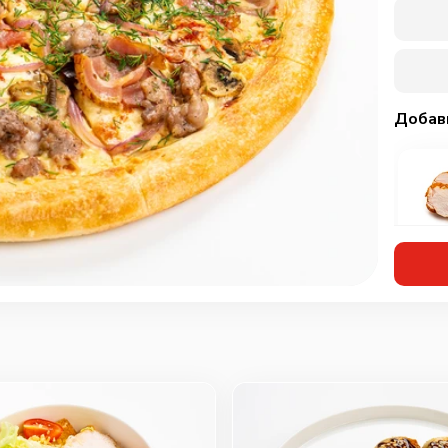
Добав
Кур
мар