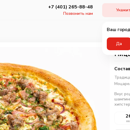
+7 (401) 265-88-48
Укажит
Позвонить нам
Ваш город
Да
Пицц
Состав
Традици
Моцаре
Вкус ро
шампинь
хипстер
2
кк