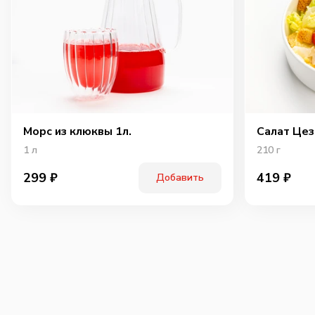
Морс из клюквы 1л.
Салат Цез
1
л
210
г
299
₽
419
₽
Добавить