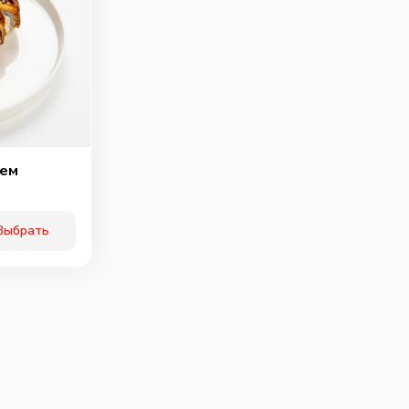
ичьи колбаски
Свинина
Тигровая креветка
40
г
60
г
40
г
89
₽
99
₽
119
₽
0
0
0
рем
Выбрать
ки халапенью
Шампиньоны
Огурцы
маринованые
10
г
60
г
25
г
75
₽
75
₽
75
₽
0
0
0