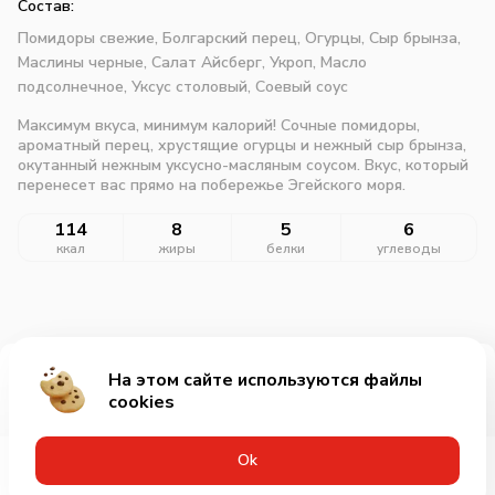
Состав:
Помидоры свежие,
Болгарский перец,
Огурцы,
Сыр брынза,
Маслины черные,
Салат Айсберг,
Укроп,
Масло
подсолнечное,
Уксус столовый,
Соевый соус
Максимум вкуса, минимум калорий! Сочные помидоры,
ароматный перец, хрустящие огурцы и нежный сыр брынза,
окутанный нежным уксусно-масляным соусом. Вкус, который
перенесет вас прямо на побережье Эгейского моря.
114
8
5
6
ккал
жиры
белки
углеводы
На этом сайте используются файлы
Добавить за 339₽
cookies
Оk