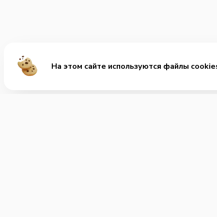
На этом сайте используются файлы cookie
Ме
Хит
Ролл
+7 (401) 265-88-48
Позвонить нам
Заку
Супы
Часы работы:
Круглосуточно