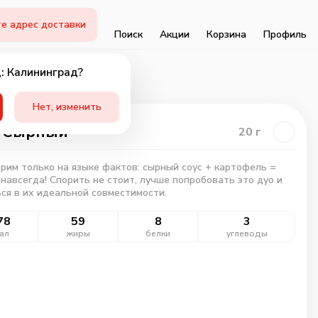
е адрес доставки
Поиск
Акции
Корзина
Профиль
: Калининград?
Нет, изменить
с Сырный
20
г
рим только на языке фактов: сырный соус + картофель =
навсегда! Спорить не стоит, лучше попробовать это дуо и
ся в их идеальной совместимости.
78
59
8
3
ал
жиры
белки
углеводы