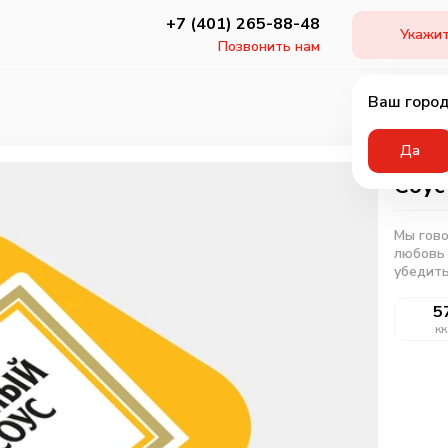
+7 (401) 265-88-48
Укажит
Позвонить нам
Ваш город
Да
Соу
Мы гово
любовь 
убедить
5
кк