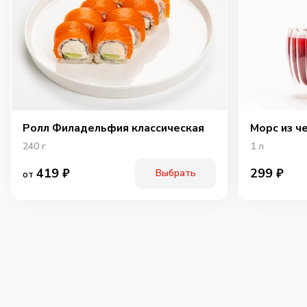
Ролл Филадельфия классическая
Морс из ч
240
г
1
л
419
₽
299
₽
Выбрать
от