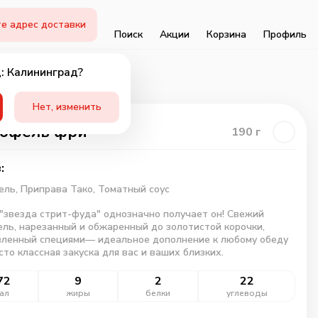
е адрес доставки
Поиск
Акции
Корзина
Профиль
: Калининград?
Нет, изменить
тофель фри
190
г
:
ель,
Приправа Тако,
Томатный соус
"звезда стрит-фуда" однозначно получает он! Свежий
ль, нарезанный и обжаренный до золотистой корочки,
вленный специями— идеальное дополнение к любому обеду
сто классная закуска для вас и ваших близких.
72
9
2
22
ал
жиры
белки
углеводы