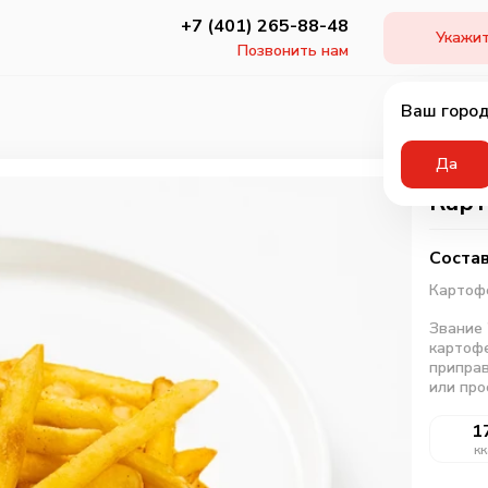
+7 (401) 265-88-48
Укажит
Позвонить нам
Ваш город
Да
Кар
Состав
Картоф
Звание 
картофе
припра
или про
1
кк