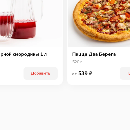
ерной смородины 1 л
Пицца Два Берега
520
г
539
₽
Добавить
от