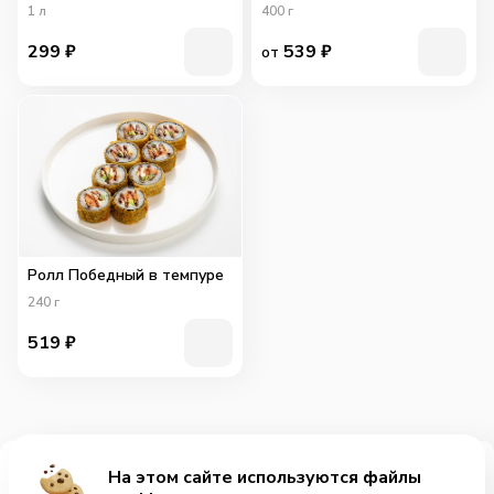
1
л
400
г
299
₽
539
₽
от
Ролл Победный в темпуре
240
г
519
₽
На этом сайте используются файлы
Добавить за 269₽