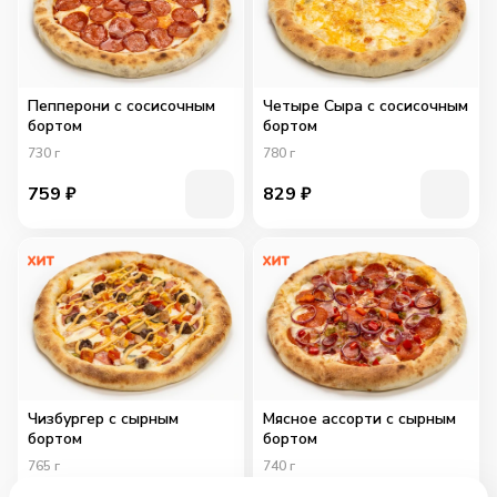
Пепперони с сосисочным
Четыре Сыра с сосисочным
бортом
бортом
730
г
780
г
759
₽
829
₽
Чизбургер с сырным
Мясное ассорти с сырным
бортом
бортом
765
г
740
г