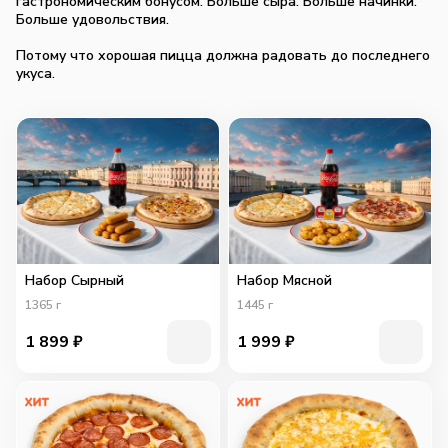
гастрономическим бонусом. Больше сыра. Больше начинки.
Больше удовольствия.
Потому что хорошая пицца должна радовать до последнего
укуса.
Набор Сырный
Набор Мясной
1365
г
1445
г
1 899
₽
1 999
₽