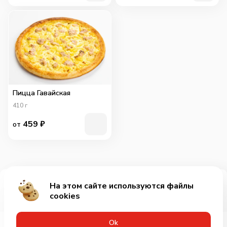
Пицца Гавайская
410
г
459
₽
от
На этом сайте используются файлы
Добавить за 379₽
cookies
Оk