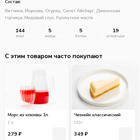
Состав:
Ветчина,
Морковь,
Огурец,
Салат Айсберг,
Дижонская
горчица,
Медовый соус,
Кунжутное масло
144
5
5
19
ккал
жиры
белки
углеводы
C этим товаром часто покупают
Морс из клюквы 1л.
Чизкейк классический
1
л
110
г
279
₽
349
₽