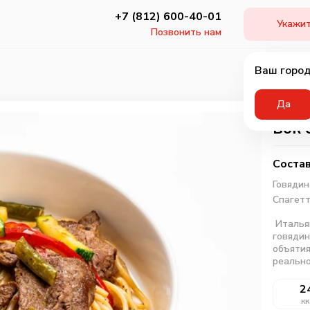
+7 (812) 600-40-01
Укажит
Позвонить нам
Ваш город
Да
Вок 
Состав
Говядин
Спагет
Итальян
говядин
объятия
реальн
2
кк