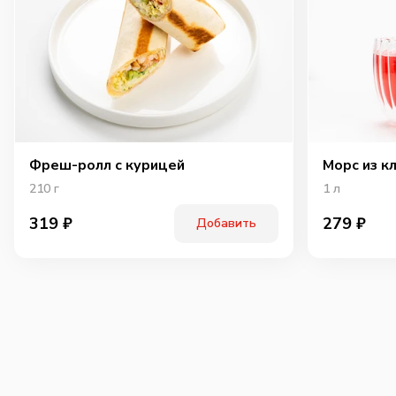
Фреш-ролл с курицей
Морс из к
210
г
1
л
319
₽
279
₽
Добавить