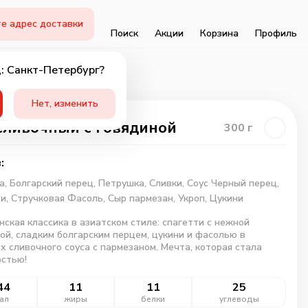
е адрес доставки
Поиск
Акции
Корзина
Профиль
: Санкт-Петербург?
Нет, изменить
сливочный с говядиной
300
г
:
а,
Болгарский перец,
Петрушка,
Сливки,
Соус Черный перец,
ти,
Стручковая Фасоль,
Сыр пармезан,
Укроп,
Цукини
ская классика в азиатском стиле: спагетти с нежной
ой, сладким болгарским перцем, цукини и фасолью в
х сливочного соуса с пармезаном. Мечта, которая стала
остью!
44
11
11
25
ал
жиры
белки
углеводы