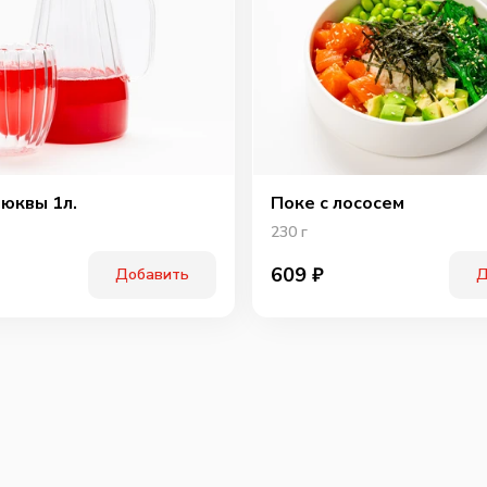
люквы 1л.
Поке с лососем
230
г
609
₽
Добавить
Д