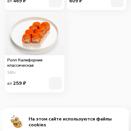
469
₽
609
₽
от
Ролл Калифорния
классическая
160
г
259
₽
от
На этом сайте используются файлы
Добавить за 199₽
cookies