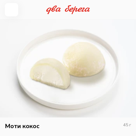
Моти кокос
45
г