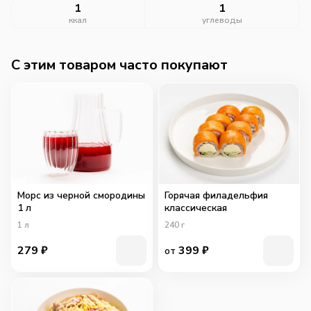
1
1
ккал
углеводы
C этим товаром часто покупают
Морс из черной смородины
Горячая филадельфия
1 л
классическая
1
л
240
г
279
₽
399
₽
от