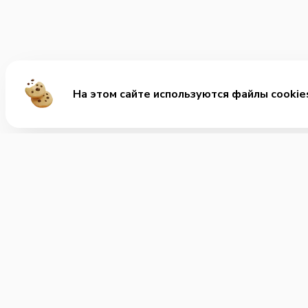
На этом сайте используются файлы cookie
Ме
Хит
Вкус
+7 (812) 600-40-01
Позвонить нам
Мега
Заку
Часы работы:
Круглосуточно
Супы
Детс