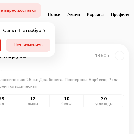
е адрес доставки
Поиск
Акции
Корзина
Профиль
: Санкт-Петербург?
Нет, изменить
 паруса
1360
г
:
лассическая 25 см: Два берега, Пепперони; Барбекю; Ролл
ния классическая
69
12
10
30
ал
жиры
белки
углеводы