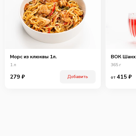
Морс из клюквы 1л.
ВОК Шанх
1
л
365
г
415
₽
279
₽
Добавить
от