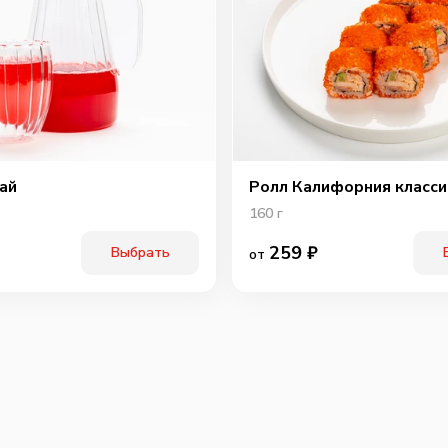
ай
Ролл Калифорния класси
160
г
259
₽
Выбрать
от