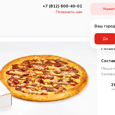
+7 (812) 600-40-01
Укажит
Позвонить нам
Ваш город
Да
Алые
Состав
Пицца к
Калифор
2
кк