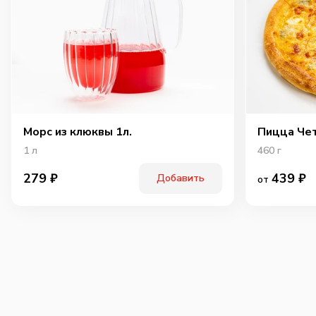
Морс из клюквы 1л.
Пицца Че
1
л
460
г
439
₽
279
₽
Добавить
от