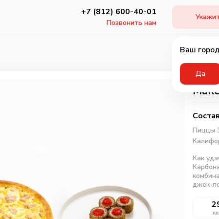
+7 (812) 600-40-01
Укажит
Позвонить нам
Ваш город
Да
Мак
Состав
Пиццы 3
Калифо
Как уда
Карбона
комбина
джек-по
2
кк