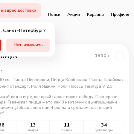
е адрес доставки
Поиск
Акции
Корзина
Профиль
: Санкт-Петербург?
Нет, изменить
симум
1810
г
:
0 см:,
Пицца Пепперони,
Пицца Карбонара,
Пицца Гавайская,
рния стандарт,
Ролл Яшими,
Ролл Лосось темпура V 2.0
чный ход в игре, который гарантирует победу. Пепперони,
ра, Гавайская пицца – это как 3 карточки с выигрышными
циями. Добавляем к ним 4 ролла и срываем настоящий
т!
96
13
11
34
ал
жиры
белки
углеводы