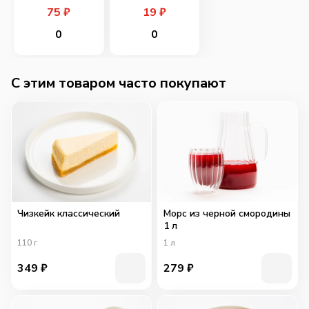
75
₽
19
₽
0
0
C этим товаром часто покупают
Чизкейк классический
Морс из черной смородины
1 л
110
г
1
л
349
₽
279
₽