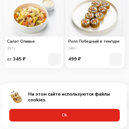
Салат Оливье
Ролл Победный в темпуре
257
г
240
г
345
₽
499
₽
от
На этом сайте используются файлы
Добавить за 549₽
cookies
Оk
Меню
Акции
Профиль
Корзина