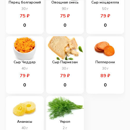
Перец болгарский
Овощная смесь
Сыр моцарелла
30
г
90
г
50
г
75
₽
75
₽
79
₽
0
0
0
Сыр Чеддер
Сыр Пармезан
Пепперони
40
г
30
г
30
г
79
₽
79
₽
89
₽
0
0
0
Ананасы
Укроп
40
г
2
г