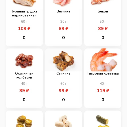
Куриная грудка
Ветчина
Бекон
маринованная
60
г
30
г
50
г
109
₽
89
₽
89
₽
0
0
0
Охотничьи
Свинина
Тигровая креветка
колбаски
40
г
60
г
40
г
89
₽
99
₽
119
₽
0
0
0