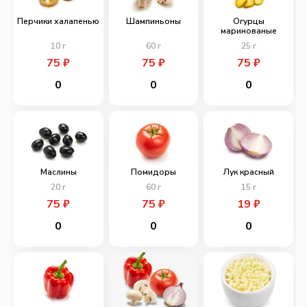
Перчики халапенью
Шампиньоны
Огурцы
маринованые
10
г
60
г
25
г
75
₽
75
₽
75
₽
0
0
0
Маслины
Помидоры
Лук красный
20
г
60
г
15
г
75
₽
75
₽
19
₽
0
0
0