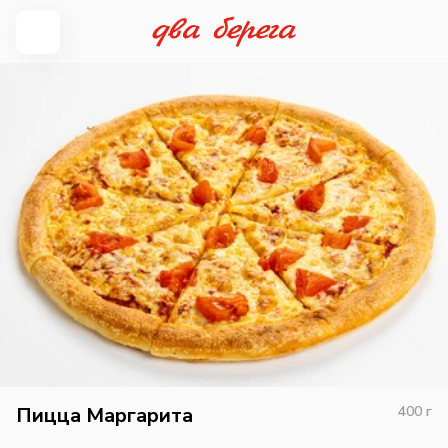
Пицца Маргарита
400
г