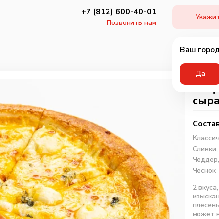
+7 (812) 600-40-01
Укажит
Позвонить нам
Ваш город
Да
Пицц
сыр
Состав
Классич
Сливки
Чеддер
Чеснок
2 вкуса
изыскан
плесень
может 