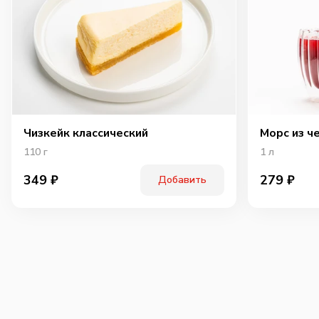
Чизкейк классический
Морс из ч
110
г
1
л
349
₽
279
₽
Добавить