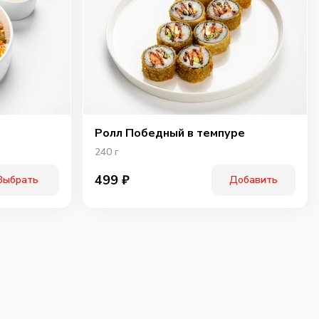
ичьи колбаски
Свинина
Тигровая креветка
40
г
60
г
40
г
89
₽
99
₽
119
₽
0
0
0
Ролл Победный в темпуре
240
г
499
₽
Выбрать
Добавить
ки халапенью
Шампиньоны
Огурцы
маринованые
10
г
60
г
25
г
75
₽
75
₽
75
₽
0
0
0