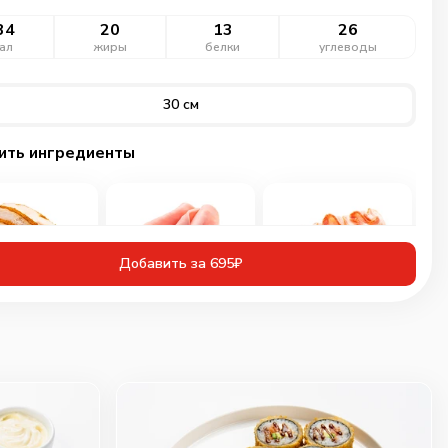
34
20
13
26
ал
жиры
белки
углеводы
30 см
ить ингредиенты
Добавить за 695₽
иная грудка
Ветчина
Бекон
инованная
60
г
30
г
50
г
109
₽
89
₽
89
₽
0
0
0