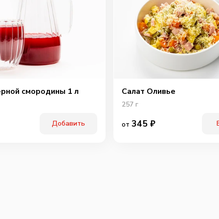
Охотн
ерной смородины 1 л
Салат Оливье
257
г
345
₽
Добавить
от
Перчи