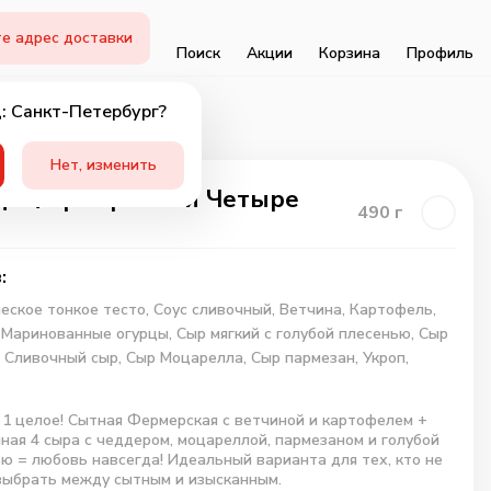
е адрес доставки
Поиск
Акции
Корзина
Профиль
: Санкт-Петербург?
Нет, изменить
а Фермерская и Четыре
490
г
а
:
еское тонкое тесто,
Соус сливочный,
Ветчина,
Картофель,
,
Маринованные огурцы,
Сыр мягкий с голубой плесенью,
Сыр
,
Сливочный сыр,
Сыр Моцарелла,
Сыр пармезан,
Укроп,
, 1 целое! Сытная Фермерская с ветчиной и картофелем +
ная 4 сыра с чеддером, моцареллой, пармезаном и голубой
ю = любовь навсегда! Идеальный варианта для тех, кто не
выбрать между сытным и изысканным.