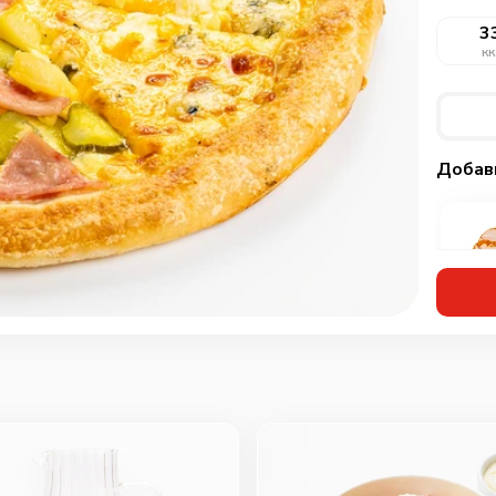
3
кк
Добав
Кур
мар