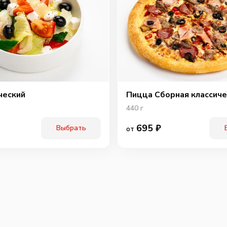
ческий
Пицца Сборная классиче
440
г
695
₽
Выбрать
от