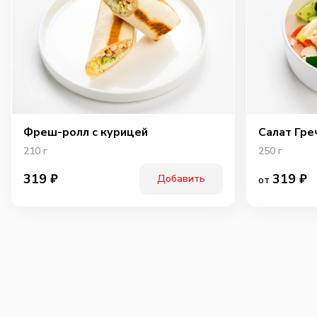
Фреш-ролл с курицей
Салат Гре
210
г
250
г
319
₽
319
₽
Добавить
от