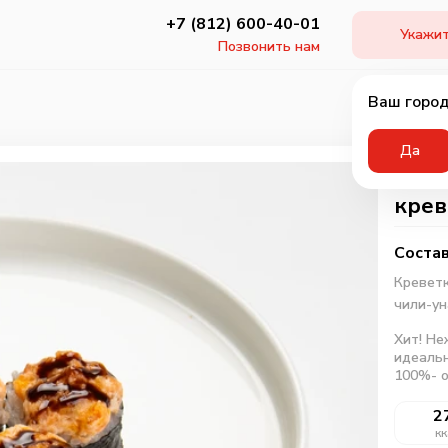
+7 (812) 600-40-01
Укажит
Позвонить нам
Ваш город
Да
Запе
крев
Состав
Кревет
чили-ун
Хит! Не
идеальн
100%- о
2
кк