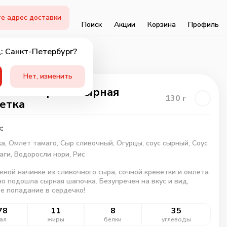
е адрес доставки
Поиск
Акции
Корзина
Профиль
: Санкт-Петербург?
Нет, изменить
ченный ролл Сырная
130
г
етка
:
ка,
Омлет тамаго,
Сыр сливочный,
Огурцы,
соус сырный,
Соус
аги,
Водоросли нори,
Рис
жной начинке из сливочного сыра, сочной креветки и омлета
о подошла сырная шапочка. Безупречен на вкус и вид,
е попадание в сердечко!
78
11
8
35
ал
жиры
белки
углеводы