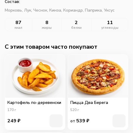
Состав:
Морковь,
Лук,
Чеснок,
Кинза,
Кориандр,
Паприка,
Уксус
87
8
2
11
ккал
жиры
белки
углеводы
C этим товаром часто покупают
Картофель по-деревенски
Пицца Два Берега
170
г
520
г
249
₽
539
₽
от