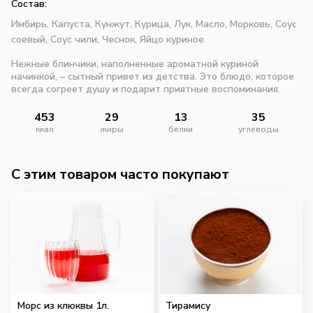
Состав:
Имбирь,
Капуста,
Кунжут,
Курица,
Лук,
Масло,
Морковь,
Соус
соевый,
Соус чили,
Чеснок,
Яйцо куриное
Нежные блинчики, наполненные ароматной куриной
начинкой, – сытный привет из детства. Это блюдо, которое
всегда согреет душу и подарит приятные воспоминания.
453
29
13
35
ккал
жиры
белки
углеводы
C этим товаром часто покупают
Морс из клюквы 1л.
Тирамису