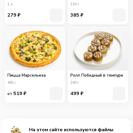
1
л
130
г
279
₽
385
₽
Пицца Марсельеза
Ролл Победный в темпуре
465
г
240
г
519
₽
499
₽
от
На этом сайте используются файлы
Добавить за 359₽