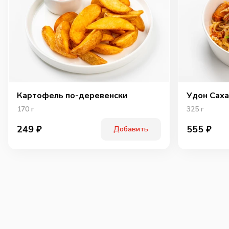
Картофель по-деревенски
Удон Саха
170
г
325
г
249
₽
555
₽
Добавить