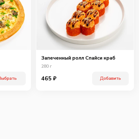
Запеченный ролл Спайси краб
280
г
465
₽
Выбрать
Добавить