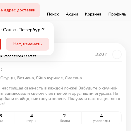
е адрес доставки
Поиск
Акции
Корзина
Профиль
: Санкт-Петербург?
Нет, изменить
щ холодный
320
г
:
,
Огурцы,
Ветчина,
Яйцо куриное,
Сметана
, настоящая свежесть в каждой ложке! Забудьте о скучной
ы замиксовали свеклу с ветчиной и хрустящим огурцом. Не
добавить яйцо, сметану и зелень. Получили настоящее лето
ке!
3
4
2
4
ал
жиры
белки
углеводы