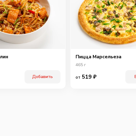
лин
Пицца Марсельеза
465
г
519
₽
Добавить
от