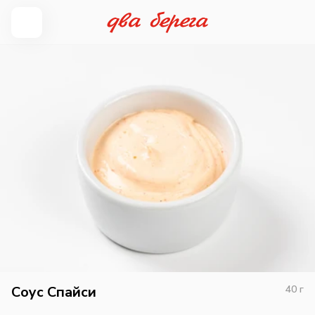
Соус Спайси
40
г