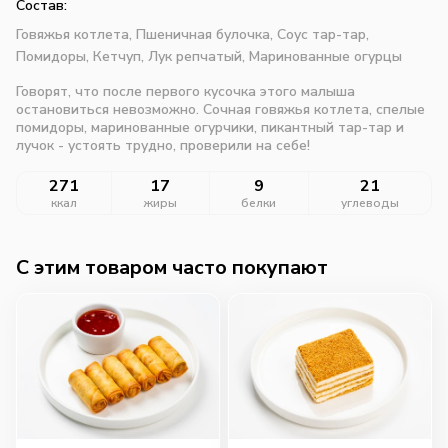
Состав:
Говяжья котлета,
Пшеничная булочка,
Соус тар-тар,
Помидоры,
Кетчуп,
Лук репчатый,
Маринованные огурцы
Говорят, что после первого кусочка этого малыша
остановиться невозможно. Сочная говяжья котлета, спелые
помидоры, маринованные огурчики, пикантный тар-тар и
лучок - устоять трудно, проверили на себе!
271
17
9
21
ккал
жиры
белки
углеводы
C этим товаром часто покупают