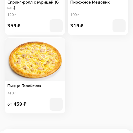
Спринг-ролл с курицей (6
Пирожное Медовик
шт.)
120
г
100
г
359
₽
319
₽
Пицца Гавайская
410
г
459
₽
от